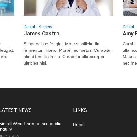
Dental
·
Surgery
Dental
James Castro
Amy F
r
Suspendisse feugiat. Mauris sollicitudin
Curabit
feugiat.
fermentum libero. Morbi nec metus. Curabitur
ullamco
orbi
blandit mollis lacus. Curabitur ullamcorper
Mauris 
ultricies nisi.
nec me
LATEST NEWS
LINKS
Nisthill Wind Farm to face public
Home
inquiry
JULY 3, 2025