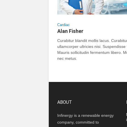
Cardiac
Alan Fisher
Curabitur blandit mollis lacus. Curabitu
ullamcorper ultricies nisi. Suspendisse 
Mauris sollicitudin fermentum libero. M
nec metus.
ABOUT
Infinergy is a renewable energy
company, committed to