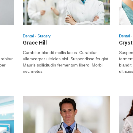
Dental
·
Surgery
Dental
Grace Hill
Cryst
n
Curabitur blandit mollis lacus. Curabitur
Suspend
rabitur
ullamcorper ultricies nisi. Suspendisse feugiat.
ferment
rper
Mauris sollicitudin fermentum libero. Morbi
blandit
nec metus.
ultricies