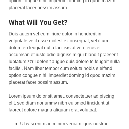
option congue nihil imperdiet doming id quod mazim
placerat facer possim assum.
What Will You Get?
Duis autem vel eum iriure dolor in hendrerit in
vulputate velit esse molestie consequat, vel illum
dolore eu feugiat nulla facilisis at vero eros et
accumsan et iusto odio dignissim qui blandit praesent
luptatum zzril delenit augue duis dolore te feugait nulla
facilisi. Nam liber tempor cum soluta nobis eleifend
option congue nihil imperdiet doming id quod mazim
placerat facer possim assum.
Lorem ipsum dolor sit amet, consectetuer adipiscing
elit, sed diam nonummy nibh euismod tincidunt ut
laoreet dolore magna aliquam erat volutpat.
Ut wisi enim ad minim veniam, quis nostrud