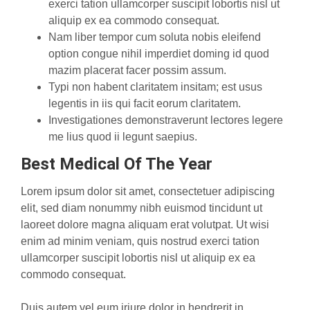
exerci tation ullamcorper suscipit lobortis nisl ut
aliquip ex ea commodo consequat.
Nam liber tempor cum soluta nobis eleifend
option congue nihil imperdiet doming id quod
mazim placerat facer possim assum.
Typi non habent claritatem insitam; est usus
legentis in iis qui facit eorum claritatem.
Investigationes demonstraverunt lectores legere
me lius quod ii legunt saepius.
Best Medical Of The Year
Lorem ipsum dolor sit amet, consectetuer adipiscing
elit, sed diam nonummy nibh euismod tincidunt ut
laoreet dolore magna aliquam erat volutpat. Ut wisi
enim ad minim veniam, quis nostrud exerci tation
ullamcorper suscipit lobortis nisl ut aliquip ex ea
commodo consequat.
Duis autem vel eum iriure dolor in hendrerit in