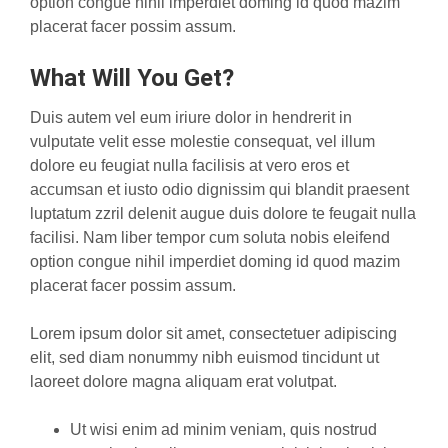
option congue nihil imperdiet doming id quod mazim
placerat facer possim assum.
What Will You Get?
Duis autem vel eum iriure dolor in hendrerit in
vulputate velit esse molestie consequat, vel illum
dolore eu feugiat nulla facilisis at vero eros et
accumsan et iusto odio dignissim qui blandit praesent
luptatum zzril delenit augue duis dolore te feugait nulla
facilisi. Nam liber tempor cum soluta nobis eleifend
option congue nihil imperdiet doming id quod mazim
placerat facer possim assum.
Lorem ipsum dolor sit amet, consectetuer adipiscing
elit, sed diam nonummy nibh euismod tincidunt ut
laoreet dolore magna aliquam erat volutpat.
Ut wisi enim ad minim veniam, quis nostrud