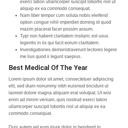
exerci tation ullamcorper suscipit lobortis nisl ut
aliquip ex ea commodo consequat.
Nam liber tempor cum soluta nobis eleifend
option congue nihil imperdiet doming id quod
mazim placerat facer possim assum.
Typi non habent claritatem insitam; est usus
legentis in iis qui facit eorum claritatem.
Investigationes demonstraverunt lectores legere
me lius quod ii legunt saepius.
Best Medical Of The Year
Lorem ipsum dolor sit amet, consectetuer adipiscing
elit, sed diam nonummy nibh euismod tincidunt ut
laoreet dolore magna aliquam erat volutpat. Ut wisi
enim ad minim veniam, quis nostrud exerci tation
ullamcorper suscipit lobortis nisl ut aliquip ex ea
commodo consequat.
Duis autem vel eum iriure dolor in hendrerit in